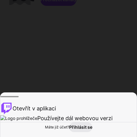
Otevřít v aplikaci
Používejte dál webovou verzi
Přihlásit se
Máte již účet?
Domů
Procházet
Aktivita
Profil