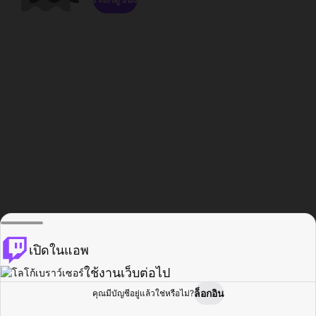
เปิดในแอพ
ใช้งานเว็บต่อไป
ล็อกอิน
คุณมีบัญชีอยู่แล้วใช่หรือไม่?
หน้าแรก
เรียกดู
กิจกรรม
โปรไฟล์