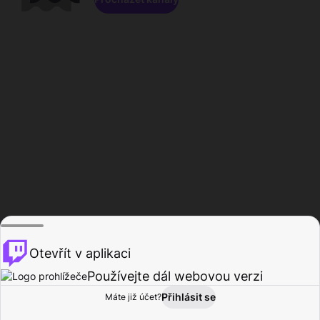
Otevřít v aplikaci
Používejte dál webovou verzi
Přihlásit se
Máte již účet?
Domů
Procházet
Aktivita
Profil