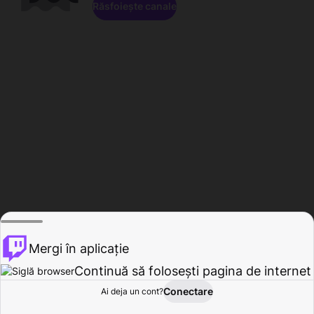
Răsfoiește canale
Mergi în aplicație
Continuă să folosești pagina de internet
Conectare
Ai deja un cont?
Acasă
Răsfoire
Activitate
Profil