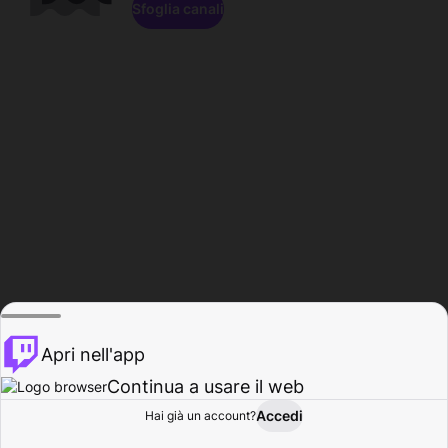
Sfoglia canali
Apri nell'app
Continua a usare il web
Accedi
Hai già un account?
Base
Sfoglia
Attività
Profilo