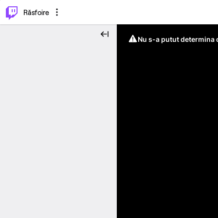
⌥
P
Răsfoire
Nu s-a putut determina c