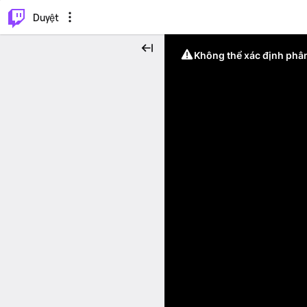
.
⌥
P
Duyệt
Không thể xác định phân