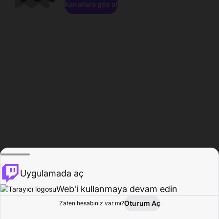
Kanallara göz at
Uygulamada aç
Web'i kullanmaya devam edin
Oturum Aç
Zaten hesabınız var mı?
Ana Sayfa
Gözat
Aktivite
Profil