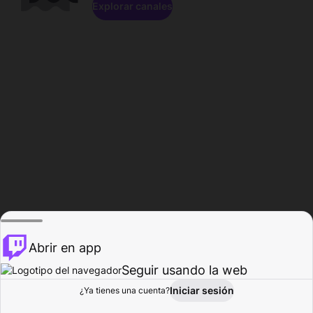
Explorar canales
Abrir en app
Seguir usando la web
Iniciar sesión
Página del
¿Ya tienes una cuenta?
Explorar
Actividad
Perfil
Creador