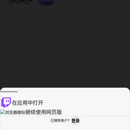
在应用中打开
继续使用网页版
登录
已拥有账户？
主页
浏览
活动纪录
个人资料