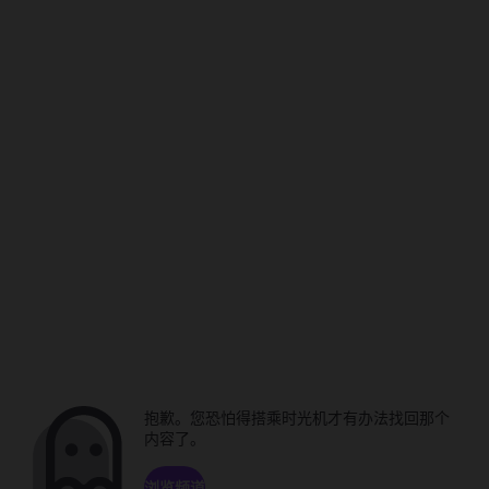
抱歉。您恐怕得搭乘时光机才有办法找回那个
内容了。
浏览频道