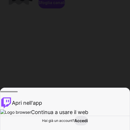
Sfoglia canali
Apri nell'app
Continua a usare il web
Accedi
Hai già un account?
Base
Sfoglia
Attività
Profilo