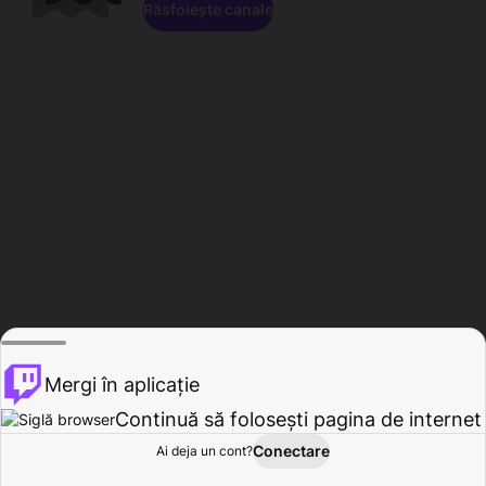
Răsfoiește canale
Mergi în aplicație
Continuă să folosești pagina de internet
Conectare
Ai deja un cont?
Acasă
Răsfoire
Activitate
Profil