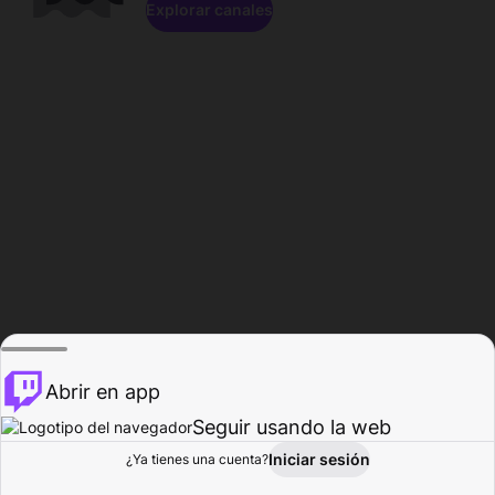
Explorar canales
Abrir en app
Seguir usando la web
Iniciar sesión
Página del
¿Ya tienes una cuenta?
Explorar
Actividad
Perfil
Creador