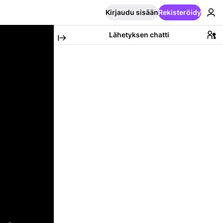
Kirjaudu sisään
Rekisteröidy
Lähetyksen chatti