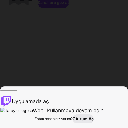
Kanallara göz at
Uygulamada aç
Web'i kullanmaya devam edin
Oturum Aç
Zaten hesabınız var mı?
Ana Sayfa
Gözat
Aktivite
Profil