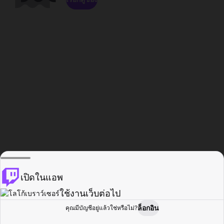
เปิดในแอพ
ใช้งานเว็บต่อไป
ล็อกอิน
คุณมีบัญชีอยู่แล้วใช่หรือไม่?
หน้าแรก
เรียกดู
กิจกรรม
โปรไฟล์