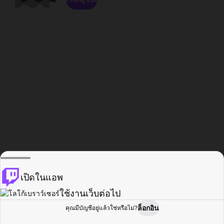
เปิดในแอพ
ใช้งานเว็บต่อไป
ล็อกอิน
คุณมีบัญชีอยู่แล้วใช่หรือไม่?
หน้าแรก
เรียกดู
กิจกรรม
โปรไฟล์