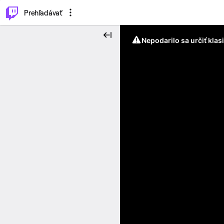
..
⌥
P
Prehľadávať
Nepodarilo sa určiť klas