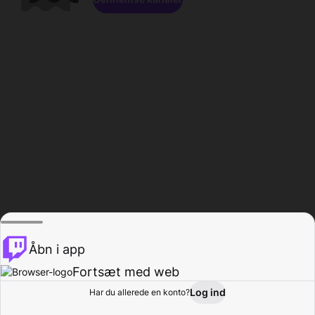
Åbn i app
Fortsæt med web
Log ind
Har du allerede en konto?
Hjem
Gennemse
Aktivitet
Profil