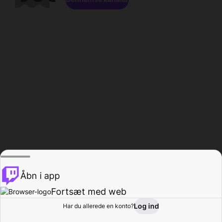
Åbn i app
Fortsæt med web
Log ind
Har du allerede en konto?
Hjem
Gennemse
Aktivitet
Profil