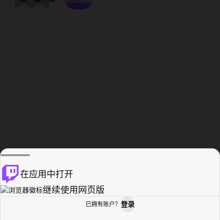
在应用中打开
继续使用网页版
登录
已拥有账户？
主页
浏览
活动纪录
个人资料