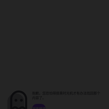
抱歉。您恐怕得搭乘时光机才有办法找回那个
内容了。
浏览频道