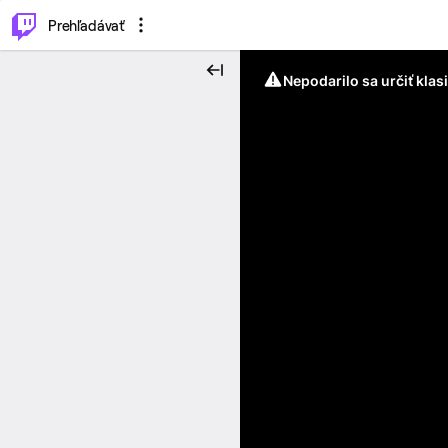
..
⌥
P
Prehľadávať
Nepodarilo sa určiť klas