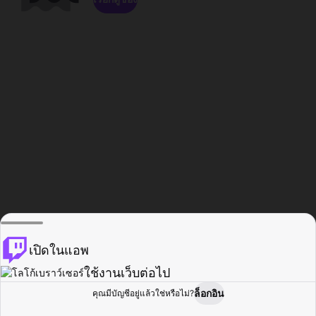
เปิดในแอพ
ใช้งานเว็บต่อไป
ล็อกอิน
คุณมีบัญชีอยู่แล้วใช่หรือไม่?
หน้าแรก
เรียกดู
กิจกรรม
โปรไฟล์