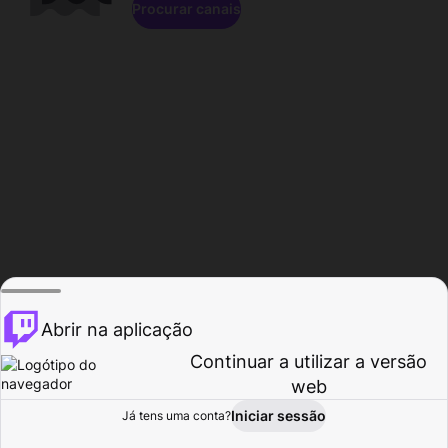
Procurar canais
Abrir na aplicação
Continuar a utilizar a versão
web
Iniciar sessão
Já tens uma conta?
Página inicial
Procurar
Atividade
Perfil