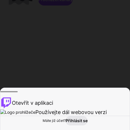
Otevřít v aplikaci
Používejte dál webovou verzi
Přihlásit se
Máte již účet?
Domů
Procházet
Aktivita
Profil