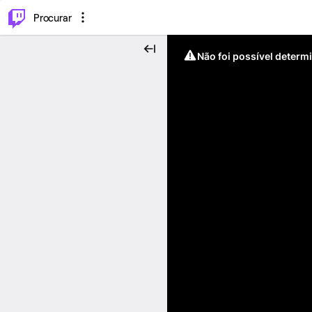
.
⌥
P
Procurar
Não foi possível determ