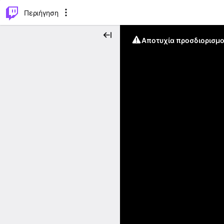
..
⌥
P
Περιήγηση
Αποτυχία προσδιορισμο