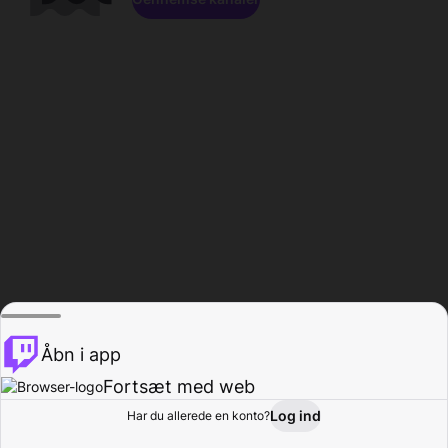
Åbn i app
Fortsæt med web
Log ind
Har du allerede en konto?
Hjem
Gennemse
Aktivitet
Profil