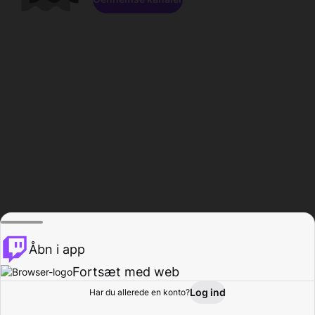
Åbn i app
Fortsæt med web
Log ind
Har du allerede en konto?
Hjem
Gennemse
Aktivitet
Profil