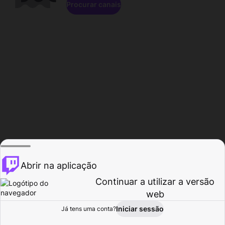
Procurar canais
Abrir na aplicação
Continuar a utilizar a versão
web
Iniciar sessão
Já tens uma conta?
Página inicial
Procurar
Atividade
Perfil