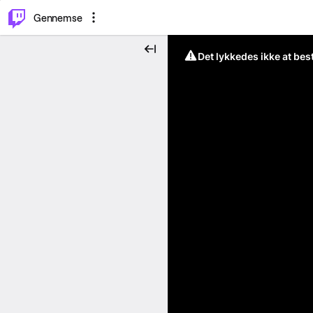
⌥
P
Gennemse
Det lykkedes ikke at be