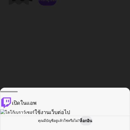
เปิดในแอพ
ใช้งานเว็บต่อไป
ล็อกอิน
คุณมีบัญชีอยู่แล้วใช่หรือไม่?
หน้าแรก
เรียกดู
กิจกรรม
โปรไฟล์