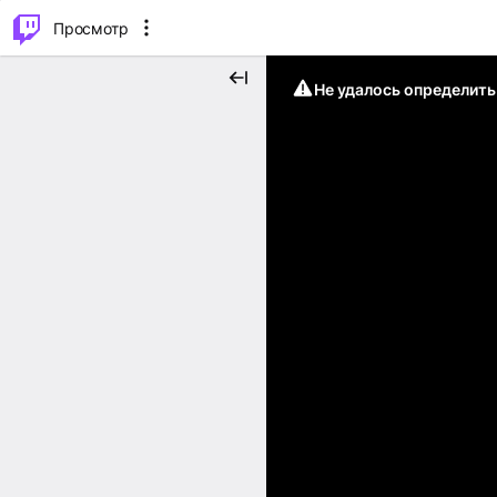
.
⌥
P
Просмотр
Не удалось определит