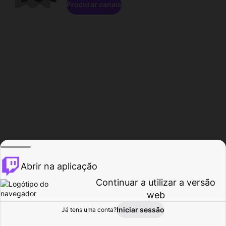
Procurar canais
Abrir na aplicação
Continuar a utilizar a versão
web
Iniciar sessão
Já tens uma conta?
Página inicial
Procurar
Atividade
Perfil