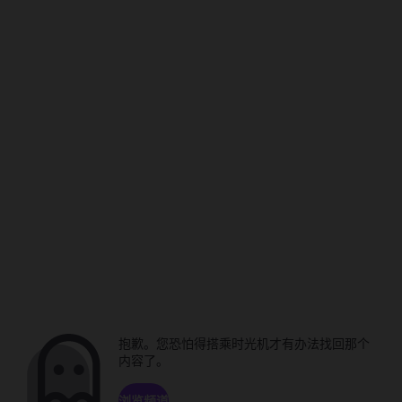
抱歉。您恐怕得搭乘时光机才有办法找回那个
内容了。
浏览频道