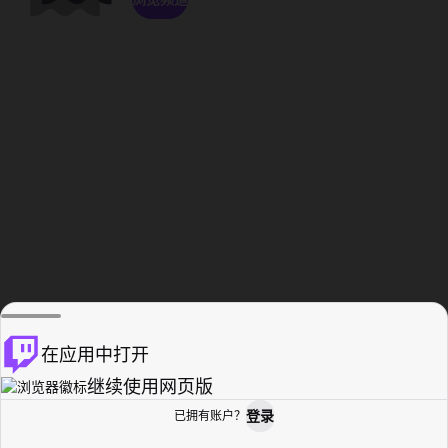
在应用中打开
继续使用网页版
登录
已拥有账户？
主页
浏览
活动纪录
个人资料