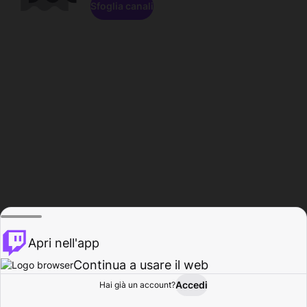
Sfoglia canali
Apri nell'app
Continua a usare il web
Accedi
Hai già un account?
Base
Sfoglia
Attività
Profilo