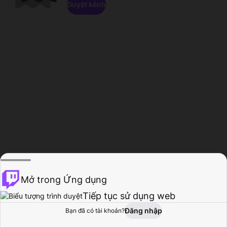
Duyệt kênh
Mở trong Ứng dụng
Tiếp tục sử dụng web
Đăng nhập
Bạn đã có tài khoản?
Trang chủ
Duyệt
Hoạt động
Hồ sơ