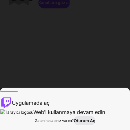
Kanallara göz at
Uygulamada aç
Web'i kullanmaya devam edin
Oturum Aç
Zaten hesabınız var mı?
Ana Sayfa
Gözat
Aktivite
Profil