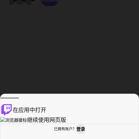
在应用中打开
继续使用网页版
登录
已拥有账户？
主页
浏览
活动纪录
个人资料