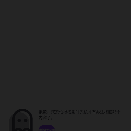
抱歉。您恐怕得搭乘时光机才有办法找回那个
内容了。
浏览频道