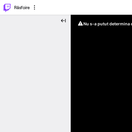
⌥
P
Răsfoire
Nu s-a putut determina c