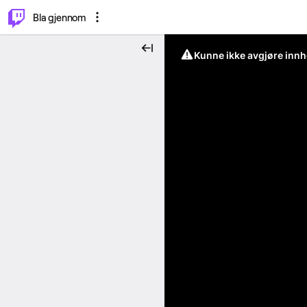
⌥
P
Bla gjennom
Kunne ikke avgjøre innh