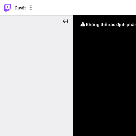
.
⌥
P
Duyệt
Không thể xác định phân