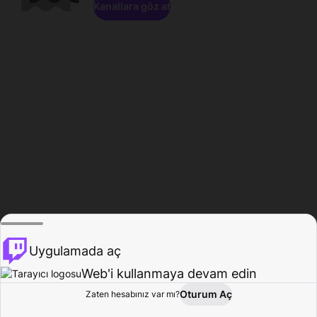
Kanallara göz at
Uygulamada aç
Web'i kullanmaya devam edin
Oturum Aç
Zaten hesabınız var mı?
Ana Sayfa
Gözat
Aktivite
Profil