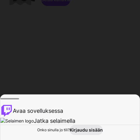
Avaa sovelluksessa
Jatka selaimella
Kirjaudu sisään
Onko sinulla jo tili?
Koti
Selaa
Toiminta
Profiili