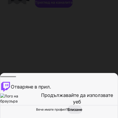
Преглед на каналите
Отваряне в прил.
Продължавайте да използвате
уеб
Влизане
Вече имате профил?
Начало
Преглед
Активност
Профил