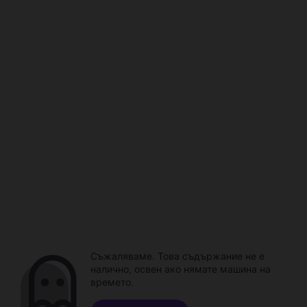
Съжаляваме. Това съдържание не е
налично, освен ако нямате машина на
времето.