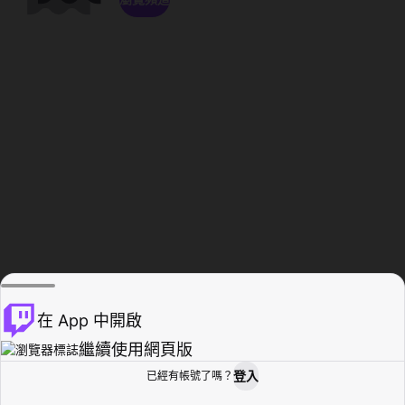
在 App 中開啟
繼續使用網頁版
登入
已經有帳號了嗎？
創作者基地
瀏覽
活動紀錄
個人檔案