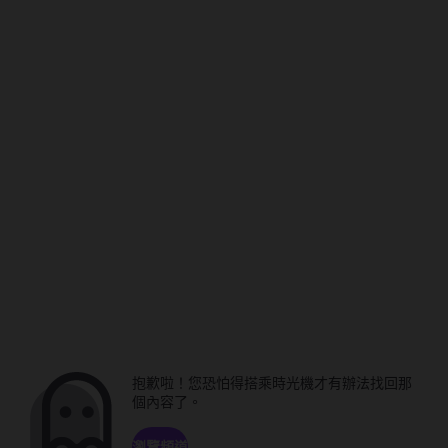
抱歉啦！您恐怕得搭乘時光機才有辦法找回那
個內容了。
瀏覽頻道