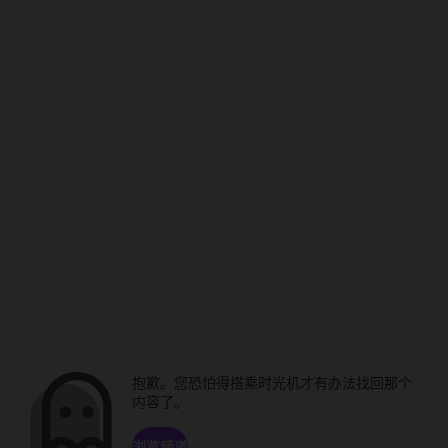
抱歉。您恐怕得搭乘时光机才有办法找回那个
内容了。
浏览频道