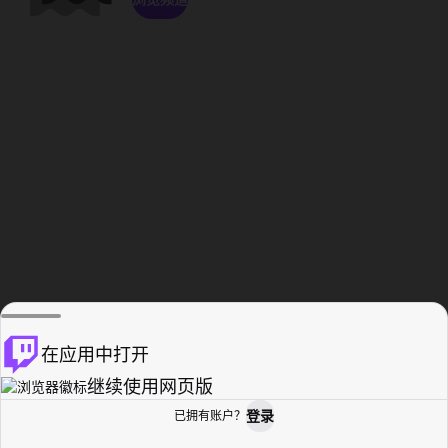
在应用中打开
继续使用网页版
登录
已拥有账户？
主页
浏览
活动纪录
个人资料