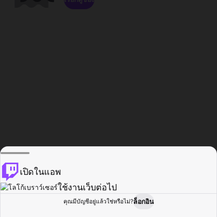
เปิดในแอพ
ใช้งานเว็บต่อไป
ล็อกอิน
คุณมีบัญชีอยู่แล้วใช่หรือไม่?
หน้าแรก
เรียกดู
กิจกรรม
โปรไฟล์