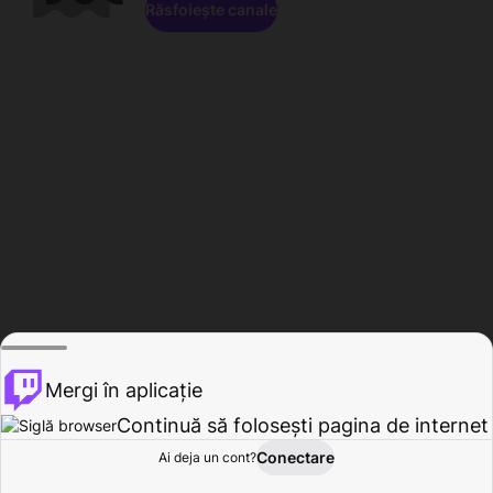
Răsfoiește canale
Mergi în aplicație
Continuă să folosești pagina de internet
Conectare
Ai deja un cont?
Acasă
Răsfoire
Activitate
Profil