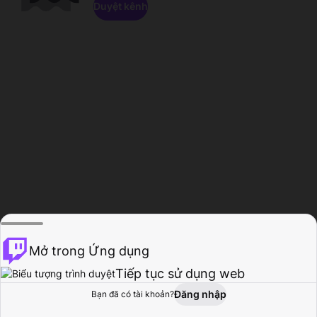
Duyệt kênh
Mở trong Ứng dụng
Tiếp tục sử dụng web
Đăng nhập
Bạn đã có tài khoản?
Trang chủ
Duyệt
Hoạt động
Hồ sơ